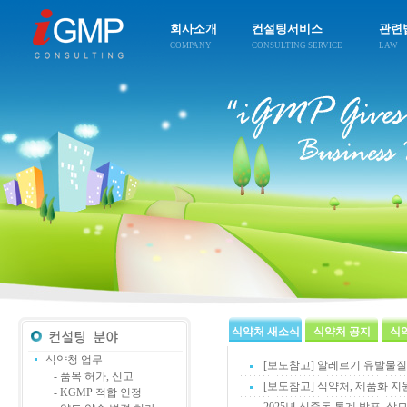
회사소개
컨설팅서비스
관련
COMPANY
CONSULTING SERVICE
LAW
식약처 새소식
식약처 공지
식
식약청 업무
[보도참고] 알레르기 유발물질 미
- 품목 허가, 신고
[보도참고] 식약처, 제품화 지원
- KGMP 적합 인정