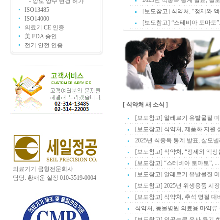
2025년 식중독 통계 발표, 살모
- 양도 양수 변경 허가
ISO13485
[보도참고] 식약처, “정제와 액상
ISO14000
[보도참고] “스테비아 토마토”..
의료기 CE 인증
美 FDA 승인
전기 안전 인증
[ 식약처 새 소식 ]
[보도참고] 알레르기 유발물질 미표시
[보도참고] 식약처, 제품화 지원 성
2025년 식중독 통계 발표, 살모넬라
[보도참고] 식약처, “정제와 액상을 
[보도참고] “스테비아 토마토”, ...
의료기기 금형전문회사
[보도참고] 알레르기 유발물질 미표시
담당: 황재운 실장 010-3519-0004
[보도참고] 2025년 위생용품 시장 
[보도참고] 식약처, 추석 명절 대비
식약처, 동물병원 의료용 마약류 위반
[보도참고] 인공눈물 유사 용기 화장