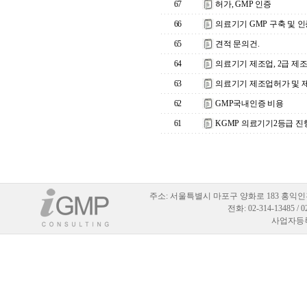
67
허가, GMP 인증
66
의료기기 GMP 구축 및 인
65
견적 문의건.
64
의료기기 제조업, 2급 제
63
의료기기 제조업허가 및 
62
GMP국내인증 비용
61
KGMP 의료기기2등급 진
주소:
서울특별시 마포구 양화로 183 홍익인
전화: 02-314-13485 / 
사업자등록번