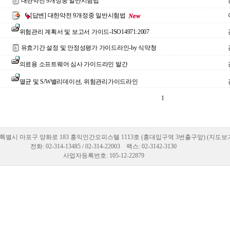
대한약전 9개정중 일반시험법
[답변] 대한약전 9개정중 일반시험법
위험관리 계획서 및 보고서 가이드-ISO14971:2007
유효기간 설정 및 안정성평가 가이드라인-by 식약청
의료용 소프트웨어 심사 가이드라인 발간
멸균 및 S/W밸리데이션, 위험관리가이드라인
1
특별시 마포구 양화로 183 홍익인간오피스텔 1113호 (홍대입구역 3번출구앞) (지도보
전화: 02-314-13485 / 02-314-22003 팩스: 02-3142-3130
사업자등록번호: 105-12-22879