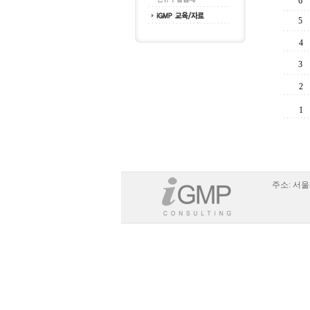
6
5
4
3
2
1
주소:
서울